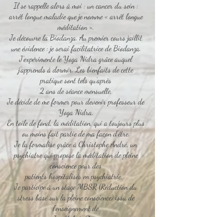
Il se rappelle alors à moi : un cancer du sein :
arrêt longue maladie que je nomme « arrêt longue
méditation ».
Je découvre la Biodanza. Au premier cours jaillit
une évidence : je serai facilitatrice de Biodanza.
J’expérimente le Yoga Nidra grâce auquel
j’apprends à dormir. Les bienfaits de cette
pratique sont tels qu’après
2 ans de séance mensuelle,
Je décide de me former pour devenir professeur de
Yoga Nidra.
En toile de fond, la méditation, qui a toujours plus
ou moins fait partie de ma façon d’être.
Je la formalise grâce à Christophe André, un
psychiatre qui propose la méditation de pleine
conscience pour des
patients hospitalisés en psychiatrie.
Je participe à un stage MBSR (Réduction du
stress basé sur la pleine conscience) issu de
l’enseignement de