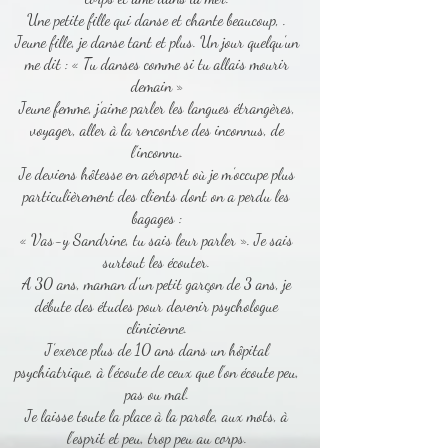
Une petite fille qui danse et chante beaucoup, .
Jeune fille, je danse tant et plus. Un jour quelqu’un
me dit : « Tu danses comme si tu allais mourir
demain »
Jeune femme, j’aime parler les langues étrangères,
voyager, aller à la rencontre des inconnus, de
l’inconnu.
Je deviens hôtesse en aéroport où je m’occupe plus
particulièrement des clients dont on a perdu les
bagages :
« Vas-y Sandrine, tu sais leur parler ». Je sais
surtout les écouter.
A 30 ans, maman d’un petit garçon de 3 ans, je
débute des études pour devenir psychologue
clinicienne.
J’exerce plus de 10 ans dans un hôpital
psychiatrique, à l’écoute de ceux que l’on écoute peu,
pas ou mal.
Je laisse toute la place à la parole, aux mots, à
l’esprit et peu, trop peu au corps.