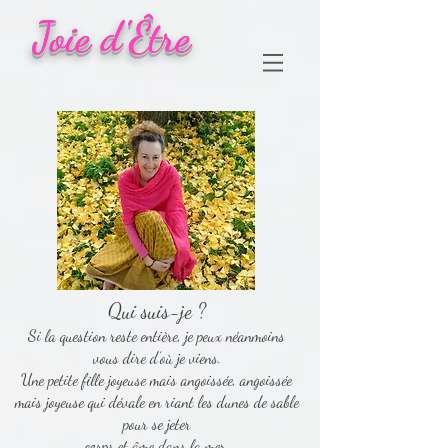
Joie d'Être
Qui suis-je ?
Si la question reste entière, je peux néanmoins
vous dire d’où je viens.
Une petite fille joyeuse mais angoissée, angoissée
mais joyeuse qui dévale en riant les dunes de sable
pour se jeter
corps et
âme dans la mer.