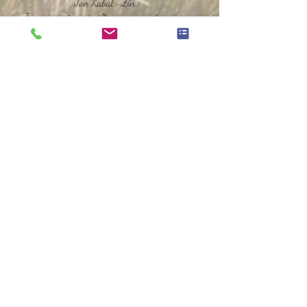
Jon Kabat-Zin :
« Jour après jour éveiller nos sens et nos cœurs
avec la méditation »
J’ai la chance de vivre une aventure humaine
extraordinaire qui mène à l’obtention d’un Diplôme
Universitaire
de Médecine, Méditation et Neurosciences.
J’ai l’immense joie de rencontrer et d’assister aux
méditations guidées par Lama Thrinlé qui me
parle de Vipassana.
ivre : la méditation
Une révélation : l’Art de v
Vipassana :
« Observer la réalité telle qu’elle est, c’est se
connaître soi-même par l’expérience »
Animée d’un profond amour de la Vie, je désire
vous accompagner, faciliter votre cheminement
vers votre
part lumineuse, vers la Joie d’Être !