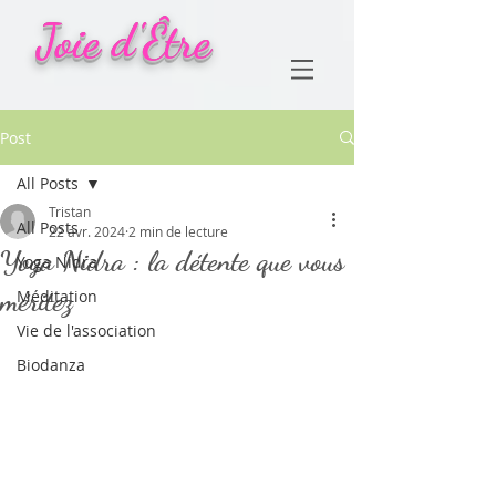
Joie d'Être
Post
All Posts
Tristan
All Posts
22 avr. 2024
2 min de lecture
Yoga Nidra : la détente que vous
Yoga Nidra
méritez
Méditation
Vie de l'association
Biodanza