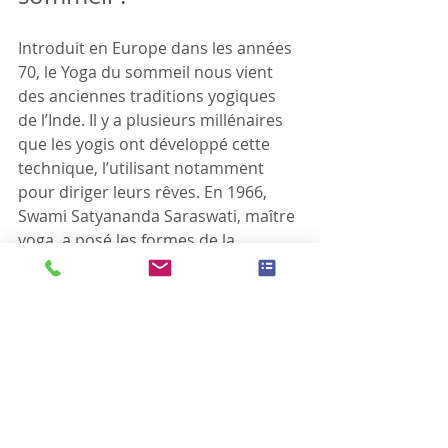
Introduit en Europe dans les années 
70, le Yoga du sommeil nous vient 
des anciennes traditions yogiques 
de l’Inde. Il y a plusieurs millénaires 
que les yogis ont développé cette 
technique, l’utilisant notamment 
pour diriger leurs rêves. En 1966, 
Swami Satyananda Saraswati, maître 
yoga, a posé les formes de la 
pratique telle que nous la 
connaissons aujourd’hui dans son 
livre : « Yoga Nidra ».
Porte d’entrée vers l’éveil, cette 
pratique peut être 
une excellente 
étape avant la méditation
. Grâce à 
des séances entièrement guidées et 